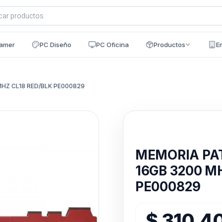
a
s
amer
PC Diseño
PC Oficina
Productos
E
MHZ CL18 RED/BLK PE000829
Disponible en 24h
MEMORIA PAT
16GB 3200 M
PE000829
$
310.4