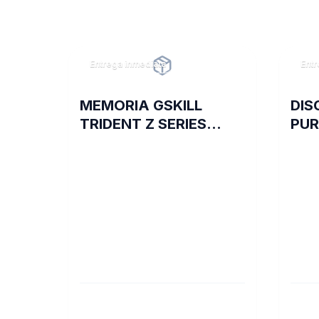
Entrega inmediata
Entr
MEMORIA GSKILL
DIS
TRIDENT Z SERIES
PUR
DDR4 3200 16GB 2X8
VID