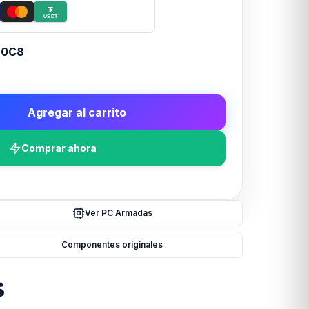
₮
USDT
20C8
Agregar al carrito
Comprar ahora
Ver PC Armadas
Componentes originales
s