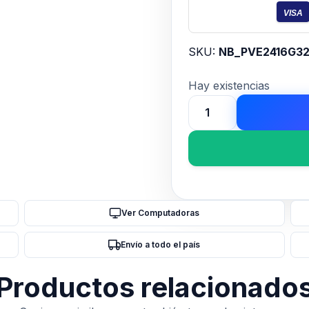
VISA
SKU:
NB_PVE2416G3
Hay existencias
MEMORIA
PATRIOT
DDR4
VIPER
ELITE
2
Ver Computadoras
16GB
3200
Envío a todo el país
MHZ
CL18
Productos relacionado
RED/BLK