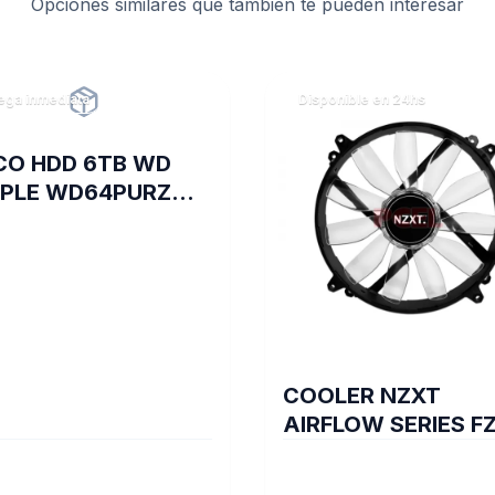
PE000829
Opciones similares que también te pueden interesar
cantidad
ega inmediata
Disponible en 24hs
CO HDD 6TB WD
PLE WD64PURZ
EOVIGILANCIA
COOLER NZXT
AIRFLOW SERIES FZ
200 BLUE