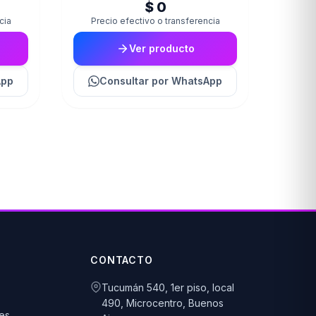
$ 0
cia
Precio efectivo o transferencia
Ver producto
App
Consultar
por WhatsApp
CONTACTO
Tucumán 540, 1er piso, local
490, Microcentro, Buenos
es