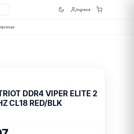
Ingresá
mpresas
s
RIOT DDR4 VIPER ELITE 2
HZ CL18 RED/BLK
07