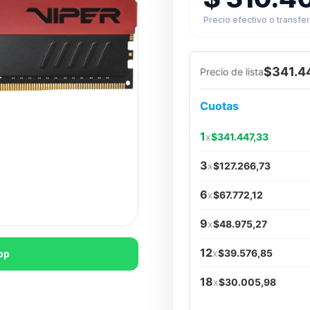
Precio efectivo o transfe
$341.4
Precio de lista
Cuotas
1
x
$341.447,33
3
x
$127.266,73
6
x
$67.772,12
9
x
$48.975,27
12
x
$39.576,85
pp
18
x
$30.005,98