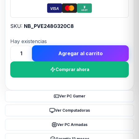
₮
VISA
USDT
SKU:
NB_PVE248G320C8
Hay existencias
Agregar al carrito
MEMORIA
PATRIOT
Comprar ahora
DDR4
VIPER
ELITE
2
Ver PC Gamer
8GB
3200
Ver Computadoras
MHZ
Ver PC Armadas
CL18
RED/BLK
Garantía 12 meses