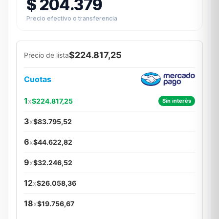
$
204.379
Precio efectivo o transferencia
$224.817,25
Precio de lista
Cuotas
1
x
$224.817,25
Sin interés
3
x
$83.795,52
6
x
$44.622,82
9
x
$32.246,52
12
x
$26.058,36
18
x
$19.756,67