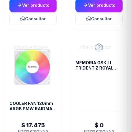
Ver producto
Ver producto
Consultar
Consultar
Disponible en 24hs
Entrega inmediata
MEMORIA GSKILL
TRIDENT Z ROYAL
DDR4 16 GB 3600
RGB SILVER 2X8 1.35
COOLER FAN 120mm
ARGB PMW RAIDMAX
X-AIR WHITE
$ 17.475
$ 0
Precio efectivo o
Precio efectivo o