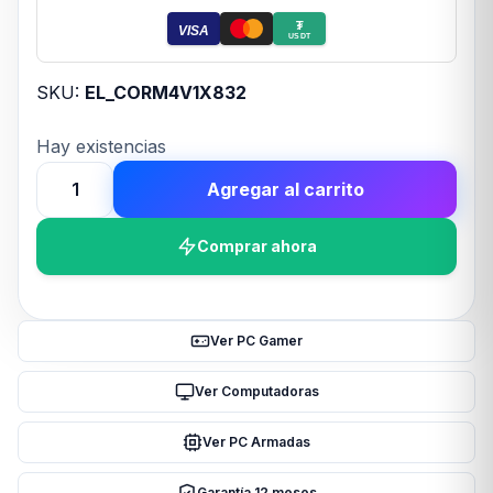
₮
VISA
USDT
SKU:
EL_CORM4V1X832
Hay existencias
Agregar al carrito
Memoria
Ram
Comprar ahora
UDIMM
CORSAIR
VENGEANCE
LPX
Ver PC Gamer
8GB
DDR4
Ver Computadoras
3200Mhz
Ver PC Armadas
C16
1.35V
Garantía 12 meses