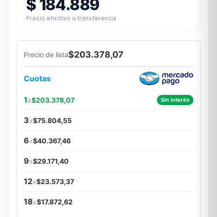
$
184.889
Precio efectivo o transferencia
$203.378,07
Precio de lista
Cuotas
1
x
$203.378,07
Sin interés
3
x
$75.804,55
6
x
$40.367,46
9
x
$29.171,40
12
x
$23.573,37
18
x
$17.872,62