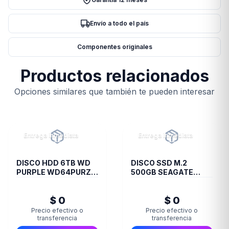
(1x8GB)
-
Envío a todo el país
Black
cantidad
Componentes originales
Productos relacionados
Opciones similares que también te pueden interesar
Entrega inmediata
Entrega inmediata
DISCO HDD 6TB WD
DISCO SSD M.2
PURPLE WD64PURZ
500GB SEAGATE
VIDEOVIGILANCIA
BARRACUDA Q5
NVME
$ 0
$ 0
Precio efectivo o
Precio efectivo o
transferencia
transferencia