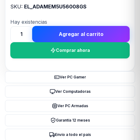
SKU:
EL_ADAMEM5U56008GS
Hay existencias
Agregar al carrito
Memoria
Ram
Comprar ahora
UDIMM
ADATA
8GB
DDR5
Ver PC Gamer
5600MHz
CL46
Ver Computadoras
1.1V
Ver PC Armadas
cantidad
Garantía 12 meses
Envío a todo el país