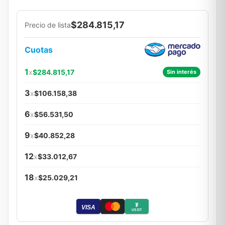
$284.815,17
Precio de lista
Cuotas
1
x
$284.815,17
Sin interés
3
x
$106.158,38
6
x
$56.531,50
9
x
$40.852,28
12
x
$33.012,67
18
x
$25.029,21
₮
VISA
USDT