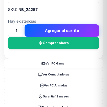
SKU:
NB_24257
Hay existencias
Agregar al carrito
MICROFONO
TRUST
Comprar ahora
FYRU
4IN1
STREAMING
MIC
Ver PC Gamer
GXT258W
WHITE
Ver Computadoras
cantidad
Ver PC Armadas
Garantía 12 meses