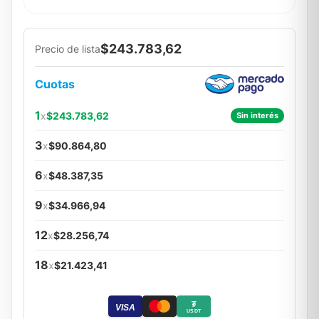
$243.783,62
Precio de lista
Cuotas
1
x
$243.783,62
Sin interés
3
x
$90.864,80
6
x
$48.387,35
9
x
$34.966,94
12
x
$28.256,74
18
x
$21.423,41
₮
VISA
USDT