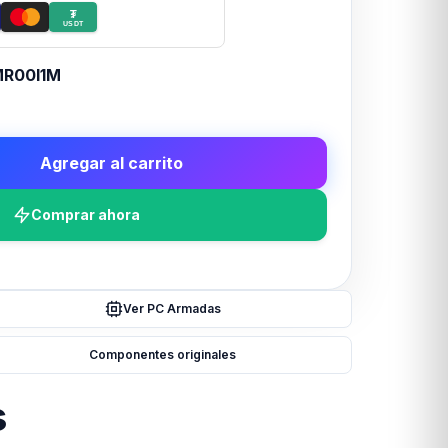
₮
USDT
R00I1M
Agregar al carrito
Comprar ahora
Ver PC Armadas
Componentes originales
s