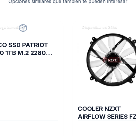
-
Opciones similares que también te pueden interesar
S/SSD)
cantidad
ega inmediata
Disponible en 24hs
CO SSD PATRIOT
0 1TB M.2 2280
E GEN3 X4
COOLER NZXT
AIRFLOW SERIES FZ
200 BLUE