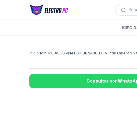
Búsqued
de
producto
PC G
Inicio
/
Mini PC ASUS PN41-S1-BBN4000XFV Intel Celeron 
Consultar por WhatsA