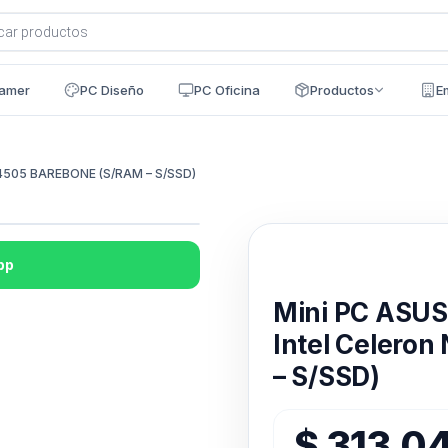
a
s
amer
PC Diseño
PC Oficina
Productos
E
N4505 BAREBONE (S/RAM – S/SSD)
pp
Disponible en 24h
Mini PC ASU
Intel Celero
– S/SSD)
$
313.0