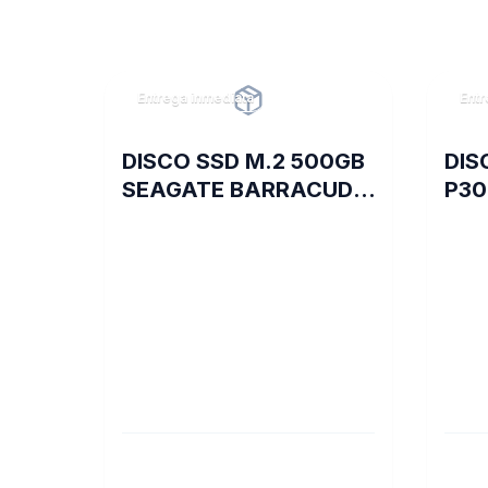
Entrega inmediata
Entr
DISCO SSD M.2 500GB
DIS
SEAGATE BARRACUDA
P30
Q5 NVME
PCI