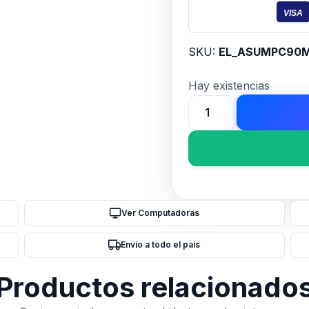
VISA
SKU:
EL_ASUMPC90M
Hay existencias
Mini
PC
ASUS
PN41-
S1-
BBN4000XFV
Ver Computadoras
Intel
Celeron
Envío a todo el país
N4505
BAREBONE
Productos relacionado
(S/RAM