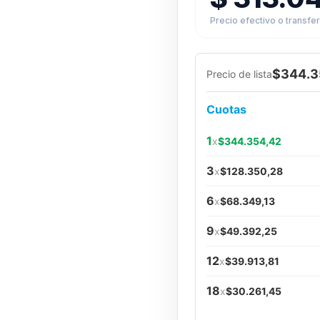
Precio efectivo o transfe
$344.3
Precio de lista
Cuotas
1
x
$344.354,42
3
x
$128.350,28
6
x
$68.349,13
9
x
$49.392,25
12
x
$39.913,81
18
x
$30.261,45