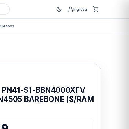
Ingresá
mpresas
s
S PN41-S1-BBN4000XFV
n N4505 BAREBONE (S/RAM
49