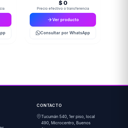
$ 0
cia
Precio efectivo o transferencia
Ver producto
App
Consultar
por WhatsApp
CONTACTO
Tucumán 540, 1er piso, local
490, Microcentro, Buenos
es