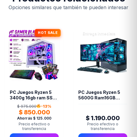
Opciones similares que también te pueden interesar
HOT SALE
Entrega inmediata
Entrega inmediata
PC Juegos Ryzen 5
PC Juegos Ryzen 5
3400g 16gb ram SSD
5600G Ram16GB
480gb AMD Radeon
DDR4 SSD 480GB +
$ 975.000
-13%
RX Vega 11
Led 24"
$ 850.000
$ 1.190.000
Ahorrás $ 125.000
Precio efectivo o
Precio efectivo o
transferencia
transferencia