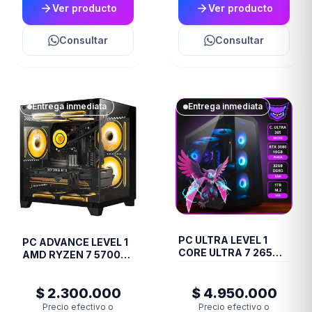
Ver producto
Ver producto
Consultar
Consultar
Entrega inmediata
Entrega inmediata
PC ULTRA LEVEL 1
PC ADVANCE LEVEL 1
CORE ULTRA 7 265
AMD RYZEN 7 5700G
RTX 3080 10GB RAM
RTX 3060 TI 8GB
32GB M.2 1TB
RAM 32GB SSD 1TB
WATERCOOLER
$ 2.300.000
$ 4.950.000
Precio efectivo o
Precio efectivo o