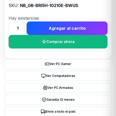
SKU:
NB_GB-BRI5H-10210E-BWUS
Hay existencias
Agregar al carrito
MINI
PC
Comprar ahora
GIGABYTE
BRIX
CORE
I5
Ver PC Gamer
10210E
cantidad
Ver Computadoras
Ver PC Armadas
Garantía 12 meses
Envío a todo el país