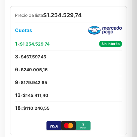
$1.254.529,74
Precio de lista
Cuotas
1
x
$1.254.529,74
Sin interés
3
x
$467.597,45
6
x
$249.005,15
9
x
$179.942,65
12
x
$145.411,40
18
x
$110.246,55
₮
VISA
USDT