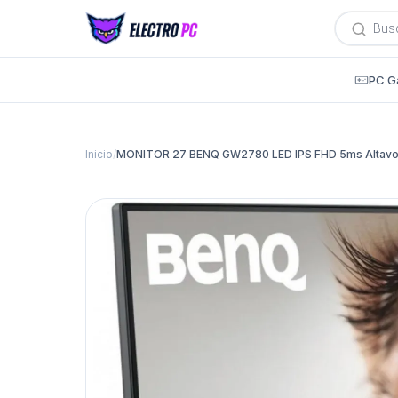
Búsqued
de
producto
PC G
Inicio
/
MONITOR 27 BENQ GW2780 LED IPS FHD 5ms Altavo