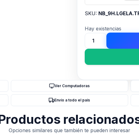
SKU:
NB_9H.LGELA.T
Hay existencias
MONITOR
27
BENQ
GW2780
LED
IPS
Ver Computadoras
FHD
5ms
Envío a todo el país
Altavoz
integrado
Productos relacionado
cantidad
Opciones similares que también te pueden interesar