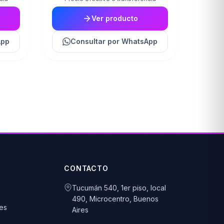
Ver producto
App
Consultar
por WhatsApp
CONTACTO
Tucumán 540, 1er piso, local
490, Microcentro, Buenos
es
Aires