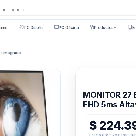
a
s
amer
PC Diseño
PC Oficina
Productos
E
z integrado
Disponible en 24h
MONITOR 27 
FHD 5ms Alta
$
224.3
Precio efectivo o transfe