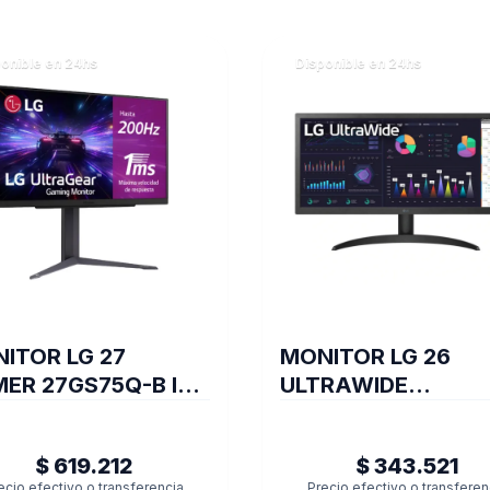
onible en 24hs
Disponible en 24hs
ITOR LG 27
MONITOR LG 26
ER 27GS75Q-B IPS
ULTRAWIDE
200 Hz (II) (1809)
26WQ500-B WFHD
NARROW BEZEL (II)
$ 619.212
$ 343.521
(7952)
ecio efectivo o transferencia
Precio efectivo o transferen