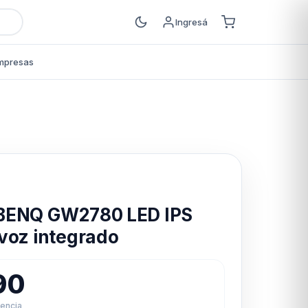
Ingresá
mpresas
s
BENQ GW2780 LED IPS
voz integrado
90
rencia