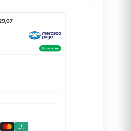
29,07
Sin interés
₮
USDT