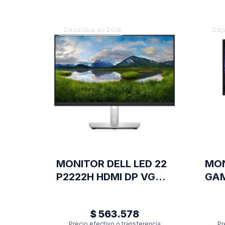
Disponible en 24hs
Disp
MONITOR DELL LED 22
MON
P2222H HDMI DP VGA
GAM
USB
QHD 
$ 563.578
Precio efectivo o transferencia
Pr