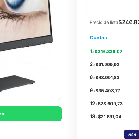
$246.8
Precio de lista
Cuotas
1
x
$246.829,07
3
x
$91.999,92
6
x
$48.991,83
9
x
$35.403,77
12
x
$28.609,73
pp
18
x
$21.691,04
VISA