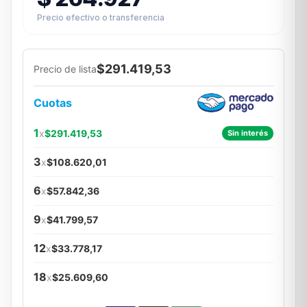
Precio efectivo o transferencia
$291.419,53
Precio de lista
Cuotas
1
x
$291.419,53
Sin interés
3
x
$108.620,01
6
x
$57.842,36
9
x
$41.799,57
12
x
$33.778,17
18
x
$25.609,60