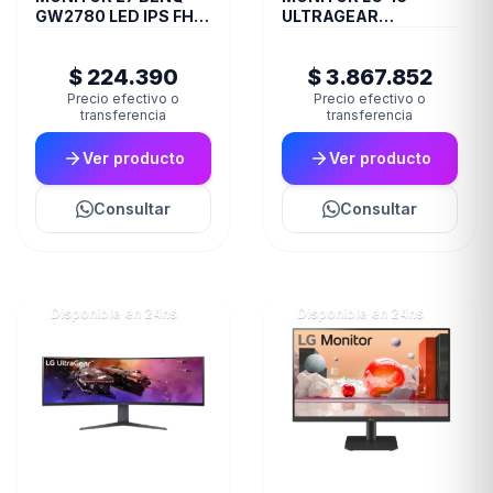
GW2780 LED IPS FHD
ULTRAGEAR
5ms Altavoz
45GS95QE CURVO
integrado
OLED QHD 240 Hz (II)
$ 224.390
$ 3.867.852
(7479)
Precio efectivo o
Precio efectivo o
transferencia
transferencia
Ver producto
Ver producto
Consultar
Consultar
Disponible en 24hs
Disponible en 24hs