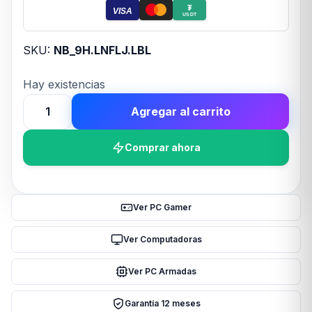
₮
VISA
USDT
SKU:
NB_9H.LNFLJ.LBL
Hay existencias
Agregar al carrito
MONITOR
27
Comprar ahora
BENQ
GW2791
FHD
IPS
Ver PC Gamer
100hz
cantidad
Ver Computadoras
Ver PC Armadas
Garantía 12 meses