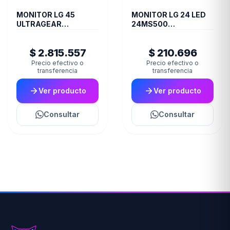
MONITOR LG 45
MONITOR LG 24 LED
ULTRAGEAR
24MS500
45GR75DC CURVO
BORDERLESS 100 Hz
ULTRAWIDE DQHD
(II) (1830)
$ 2.815.557
$ 210.696
200 Hz (II) (1755)
Precio efectivo o
Precio efectivo o
transferencia
transferencia
Ver producto
Ver producto
Consultar
Consultar