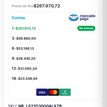
$267.970,72
Precio de lista
Cuotas
1
x
$267.970,72
Sin interés
3
x
$99.880,00
6
x
$53.188,13
9
x
$38.436,20
12
x
$31.060,24
18
x
$23.548,94
₮
VISA
USDT
SKU:
NB_LS22D300GALXZB