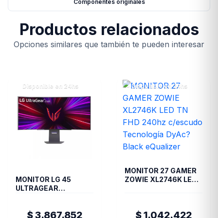
Componentes originales
Productos relacionados
Opciones similares que también te pueden interesar
Disponible en 24hs
Disponible en 24hs
MONITOR 27 GAMER
MONITOR LG 45
ZOWIE XL2746K LED
ULTRAGEAR
TN FHD 240hz
45GS95QE CURVO
c/escudo Tecnología
OLED QHD 240 Hz (II)
DyAc? Black
$ 3.867.852
$ 1.042.422
(7479)
eQualizer