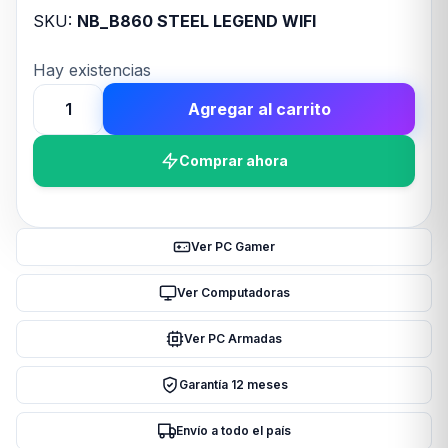
SKU:
NB_B860 STEEL LEGEND WIFI
Hay existencias
Agregar al carrito
MOTHER
ASROCK
Comprar ahora
(LGA1851)
B860
STEEL
LEGEND
Ver PC Gamer
WIFI
cantidad
Ver Computadoras
Ver PC Armadas
Garantía 12 meses
Envío a todo el país