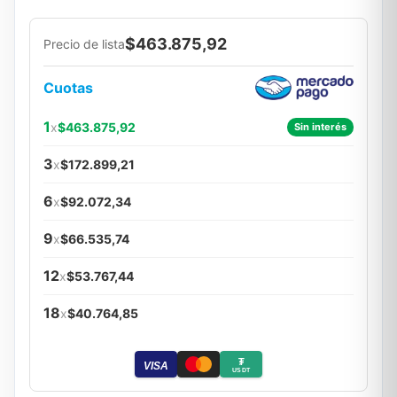
$463.875,92
Precio de lista
Cuotas
1
x
$463.875,92
Sin interés
3
x
$172.899,21
6
x
$92.072,34
9
x
$66.535,74
12
x
$53.767,44
18
x
$40.764,85
₮
VISA
USDT