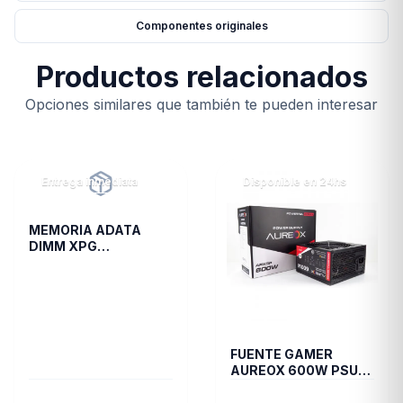
Componentes originales
Productos relacionados
Opciones similares que también te pueden interesar
Entrega inmediata
Disponible en 24hs
MEMORIA ADATA
DIMM XPG
TRAYWHITESPECTRIX
8GB 16A DDR4 3200
D35G
FUENTE GAMER
AUREOX 600W PSU
ARXGP-600