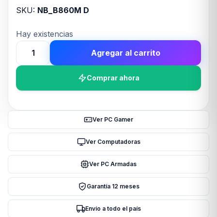
SKU:
NB_B860M D
Hay existencias
Agregar al carrito
MOTHER
GIGABYTE
Comprar ahora
(LGA
1851)
B860M
D
Ver PC Gamer
cantidad
Ver Computadoras
Ver PC Armadas
Garantía 12 meses
Envío a todo el país