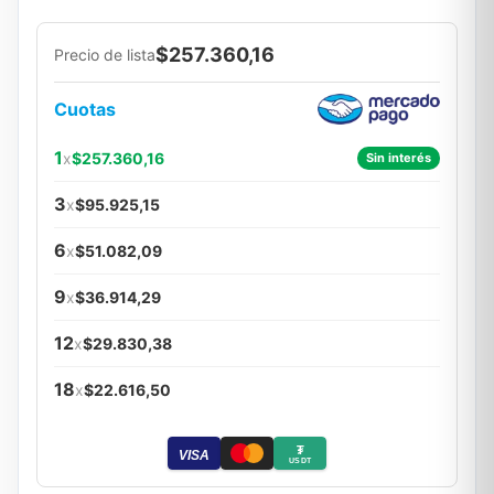
$257.360,16
Precio de lista
Cuotas
1
x
$257.360,16
Sin interés
3
x
$95.925,15
6
x
$51.082,09
9
x
$36.914,29
12
x
$29.830,38
18
x
$22.616,50
₮
VISA
USDT