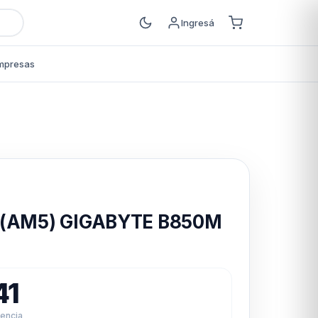
Ingresá
mpresas
s
 (AM5) GIGABYTE B850M
41
rencia