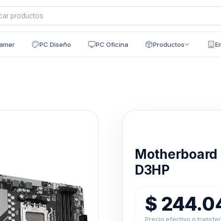
a
s
amer
PC Diseño
PC Oficina
Productos
E
Disponible en 24h
Motherboard
D3HP
$
244.0
Precio efectivo o transfe