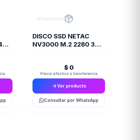
Entrega inmediata
DISCO SSD NETAC
4
NV3000 M.2 2280 3D
Y
NAND 1TB
$ 0
cia
Precio efectivo o transferencia
Ver producto
App
Consultar
por WhatsApp