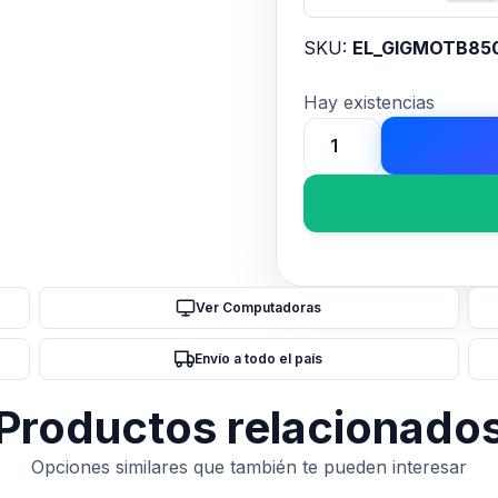
SKU:
EL_GIGMOTB85
Hay existencias
Motherboard
(AM5)
GIGABYTE
B850M
D3HP
cantidad
Ver Computadoras
Envío a todo el país
Productos relacionado
Opciones similares que también te pueden interesar