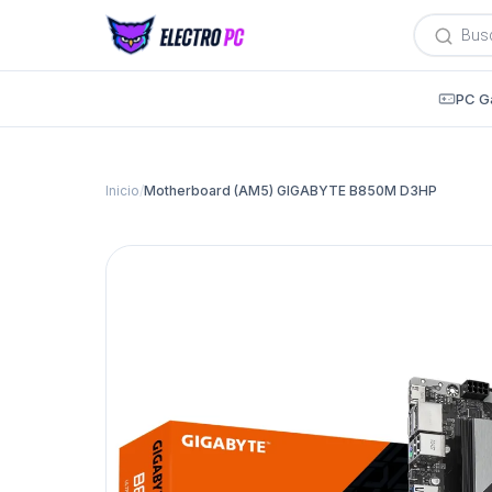
Búsqued
de
producto
PC G
Inicio
/
Motherboard (AM5) GIGABYTE B850M D3HP