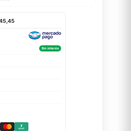
45,45
Sin interés
₮
USDT