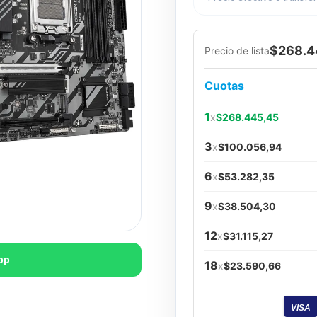
$268.4
Precio de lista
Cuotas
1
x
$268.445,45
3
x
$100.056,94
6
x
$53.282,35
9
x
$38.504,30
12
x
$31.115,27
pp
18
x
$23.590,66
VISA