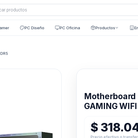
a
s
amer
PC Diseño
PC Oficina
Productos
E
DDR5
Disponible en 24h
Motherboard
GAMING WIFI
$
318.0
Precio efectivo o transfe