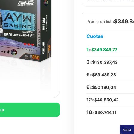
$349.8
Precio de lista
Cuotas
1
x
$349.846,77
3
x
$130.397,43
6
x
$69.439,28
9
x
$50.180,04
12
x
$40.550,42
pp
18
x
$30.744,11
VISA