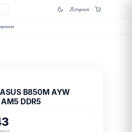
Ingresá
mpresas
s
 ASUS B850M AYW
 AM5 DDR5
43
rencia