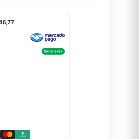
46,77
Sin interés
₮
USDT