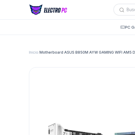
Búsqued
de
producto
PC G
Inicio
/
Motherboard ASUS B850M AYW GAMING WIFI AM5 