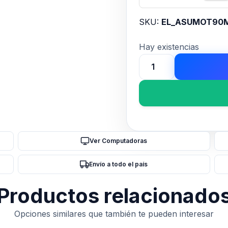
SKU:
EL_ASUMOT90
Hay existencias
Motherboard
ASUS
B850M
AYW
GAMING
WIFI
Ver Computadoras
AM5
DDR5
Envío a todo el país
cantidad
Productos relacionado
Opciones similares que también te pueden interesar