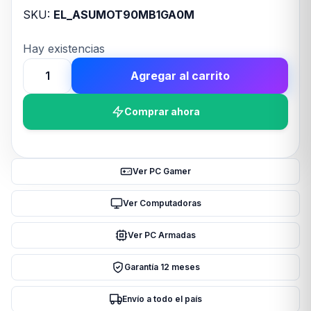
SKU:
EL_ASUMOT90MB1GA0M
Hay existencias
Agregar al carrito
Motherboard
ASUS
Comprar ahora
PRIME
H610M-
K
LGA
Ver PC Gamer
1700
DDR5
Ver Computadoras
cantidad
Ver PC Armadas
Garantía 12 meses
Envío a todo el país