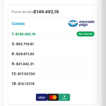
$149.492,18
Precio de lista
Cuotas
1
x
$149.492,18
Sin interés
3
x
$55.719,81
6
x
$29.671,93
9
x
$21.442,31
12
x
$17.327,50
18
x
$13.137,19
₮
VISA
USDT