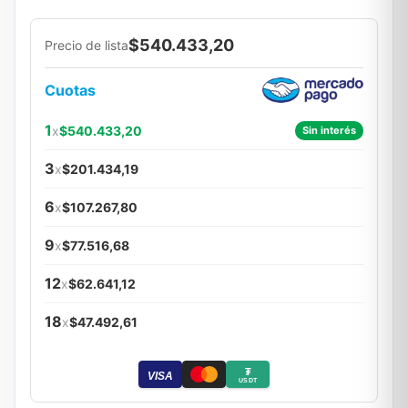
$540.433,20
Precio de lista
Cuotas
1
x
$540.433,20
Sin interés
3
x
$201.434,19
6
x
$107.267,80
9
x
$77.516,68
12
x
$62.641,12
18
x
$47.492,61
₮
VISA
USDT