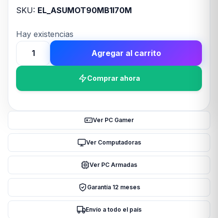
SKU:
EL_ASUMOT90MB1I70M
Hay existencias
Agregar al carrito
Motherboard
ASUS
Comprar ahora
PRIME
Z890-
P
WIFI
Ver PC Gamer
LGA1851
DDR5
Ver Computadoras
cantidad
Ver PC Armadas
Garantía 12 meses
Envío a todo el país