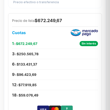
Precio efectivo o transferencia
$672.249,67
Precio de lista
Cuotas
1
x
$672.249,67
Sin interés
3
x
$250.565,78
6
x
$133.431,37
9
x
$96.423,69
12
x
$77.919,85
18
x
$59.076,49
₮
VISA