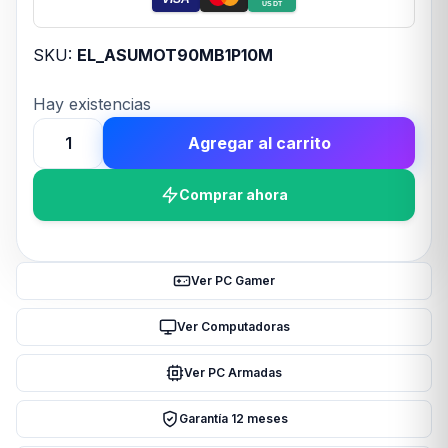
USDT
SKU:
EL_ASUMOT90MB1P10M
Hay existencias
Agregar al carrito
Motherboard
ASUS
Comprar ahora
ROG
STRIX
B850-
A
Ver PC Gamer
GAMING
NEO
Ver Computadoras
AM5
Ver PC Armadas
D
cantidad
Garantía 12 meses