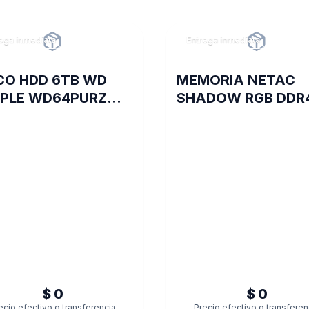
ega inmediata
Entrega inmediata
CO HDD 6TB WD
MEMORIA NETAC
PLE WD64PURZ
SHADOW RGB DDR
EOVIGILANCIA
3200 16 GB C16 GR
$ 0
$ 0
ecio efectivo o transferencia
Precio efectivo o transferen