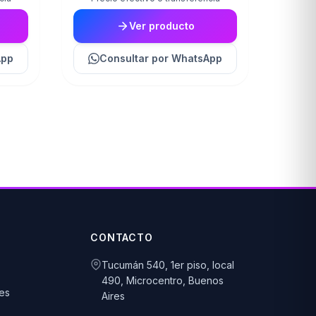
Ver producto
App
Consultar
por WhatsApp
CONTACTO
Tucumán 540, 1er piso, local
490, Microcentro, Buenos
es
Aires