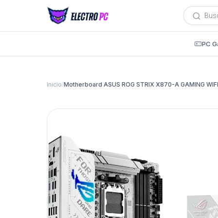
Búsqued
de
producto
PC G
Inicio
/
Motherboard ASUS ROG STRIX X870-A GAMING WIF