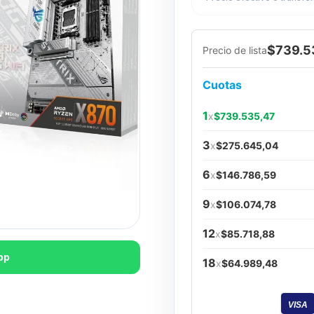
$739.5
Precio de lista
Cuotas
1
x
$739.535,47
3
x
$275.645,04
6
x
$146.786,59
9
x
$106.074,78
12
x
$85.718,88
pp
18
x
$64.989,48
VISA