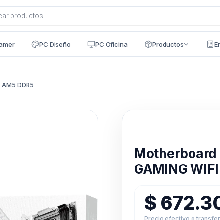
a
s
amer
PC Diseño
PC Oficina
Productos
E
I AM5 DDR5
Disponible en 24h
Motherboard
GAMING WIFI
$
672.3
Precio efectivo o transfe