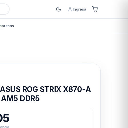
Ingresá
mpresas
s
 ASUS ROG STRIX X870-A
 AM5 DDR5
05
rencia