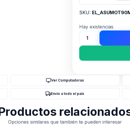
SKU:
EL_ASUMOT90M
Hay existencias
Motherboard
ASUS
ROG
STRIX
X870-
A
Ver Computadoras
GAMING
WIFI
Envío a todo el país
AM5
DDR5
Productos relacionado
cantidad
Opciones similares que también te pueden interesar