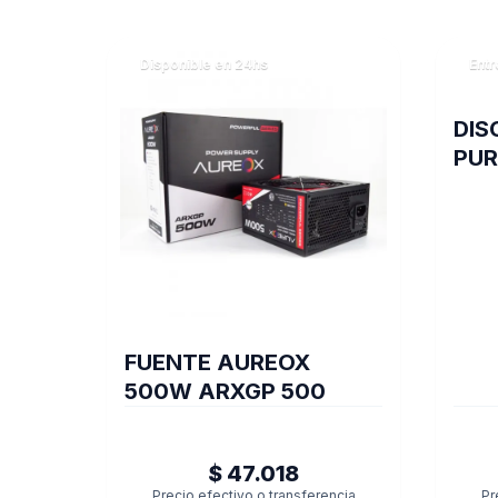
Disponible en 24hs
Entr
DIS
PUR
VID
FUENTE AUREOX
500W ARXGP 500
$ 47.018
Precio efectivo o transferencia
Pr