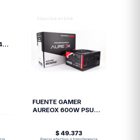
Disponible en 24hs
4
EY
FUENTE GAMER
AUREOX 600W PSU
ARXGP-600
$ 49.373
cia
Precio efectivo o transferencia