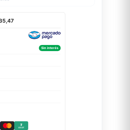
35,47
Sin interés
₮
USDT