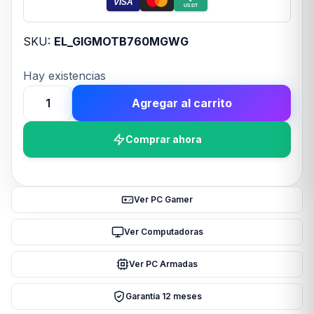
VISA
USDT
SKU:
EL_GIGMOTB760MGWG
Hay existencias
Agregar al carrito
Motherboard
GIGABYTE
Comprar ahora
B760M
GAMING
WIFI6E
GEN5
Ver PC Gamer
LGA1700
DDR5
Ver Computadoras
cantidad
Ver PC Armadas
Garantía 12 meses