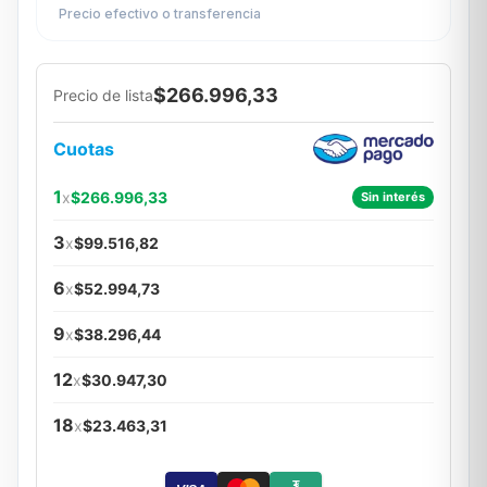
Precio efectivo o transferencia
$266.996,33
Precio de lista
Cuotas
1
x
$266.996,33
Sin interés
3
x
$99.516,82
6
x
$52.994,73
9
x
$38.296,44
12
x
$30.947,30
18
x
$23.463,31
₮