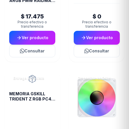
ARGB PMW RAIDMAX
X-AIR WHITE
$ 17.475
$ 0
Precio efectivo o
Precio efectivo o
transferencia
transferencia
Ver producto
Ver producto
Consultar
Consultar
Entrega inmediata
Disponible en 24hs
MEMORIA GSKILL
TRIDENT Z RGB PC4
28800 DDR4 16GB
3600 2X8 R