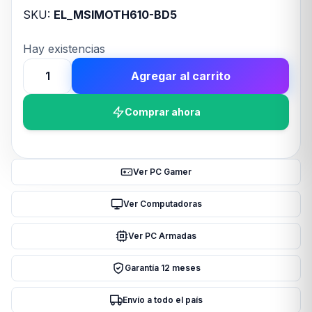
SKU:
EL_MSIMOTH610-BD5
Hay existencias
Agregar al carrito
Motherboard
MSI
Comprar ahora
PRO
H610M-
B
LGA
Ver PC Gamer
1700
DDR5
Ver Computadoras
cantidad
Ver PC Armadas
Garantía 12 meses
Envío a todo el país