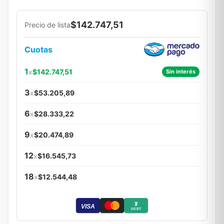
$142.747,51
Precio de lista
Cuotas
1
x
$142.747,51
Sin interés
3
x
$53.205,89
6
x
$28.333,22
9
x
$20.474,89
12
x
$16.545,73
18
x
$12.544,48
₮
VISA
USDT