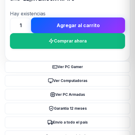
Hay existencias
Agregar al carrito
Mouse
c/cable
Comprar ahora
XTECH
XTM-
175
Negro
Ver PC Gamer
cantidad
Ver Computadoras
Ver PC Armadas
Garantía 12 meses
Envío a todo el país