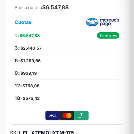
$6.547,88
Precio de lista
Cuotas
1
x
$6.547,88
Sin interés
3
x
$2.440,57
6
x
$1.299,66
9
x
$939,19
12
x
$758,96
18
x
$575,42
₮
VISA
USDT
SKU:
EL_XTEMOUXTM-175