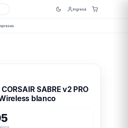
Ingresá
mpresas
s
 CORSAIR SABRE v2 PRO
ireless blanco
95
rencia