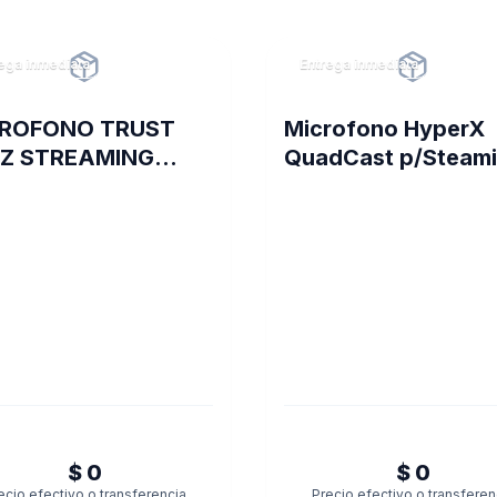
ega inmediata
Entrega inmediata
ROFONO TRUST
Microfono HyperX
Z STREAMING
QuadCast p/Steam
244
Condensador PC P
(4300)
$ 0
$ 0
ecio efectivo o transferencia
Precio efectivo o transferen