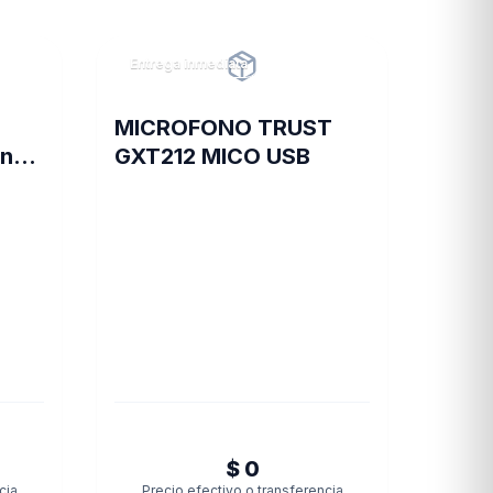
Entrega inmediata
MICROFONO TRUST
ing
GXT212 MICO USB
S4
$ 0
cia
Precio efectivo o transferencia