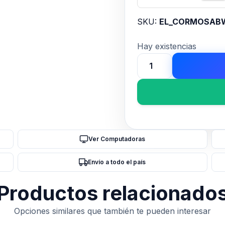
SKU:
EL_CORMOSAB
Hay existencias
Mouse
gamer
CORSAIR
SABRE
v2
PRO
Ver Computadoras
ULTRALIGHT
Wireless
Envío a todo el país
blanco
cantidad
Productos relacionado
Opciones similares que también te pueden interesar