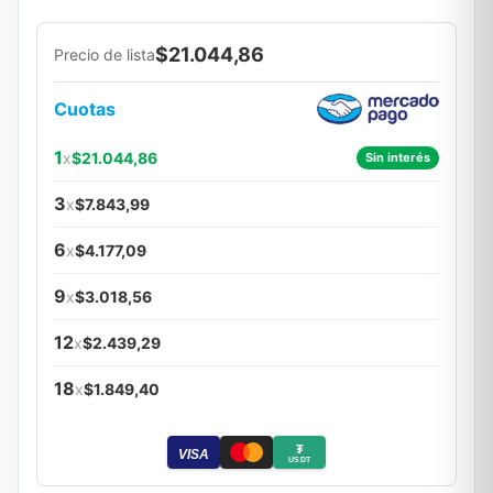
$21.044,86
Precio de lista
Cuotas
1
x
$21.044,86
Sin interés
3
x
$7.843,99
6
x
$4.177,09
9
x
$3.018,56
12
x
$2.439,29
18
x
$1.849,40
₮
VISA
USDT