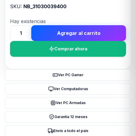
SKU:
NB_31030039400
Hay existencias
Agregar al carrito
MOUSE
GENIUS
Comprar ahora
RS2
ERGO
9000S
PRO
Ver PC Gamer
PEARL
WHITE
Ver Computadoras
cantidad
Ver PC Armadas
Garantía 12 meses
Envío a todo el país