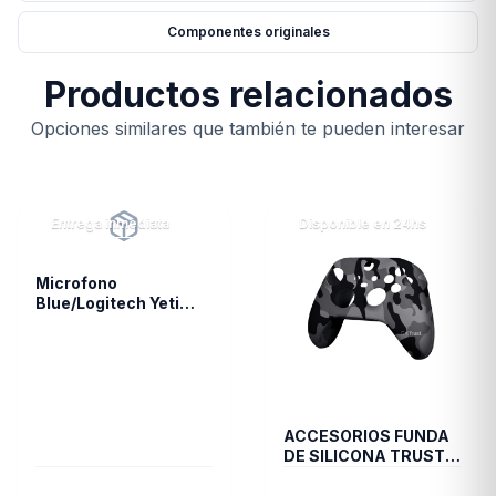
Componentes originales
Productos relacionados
Opciones similares que también te pueden interesar
Entrega inmediata
Disponible en 24hs
Microfono
Blue/Logitech Yeti
Nano Vivid Blue 988-
000089
ACCESORIOS FUNDA
DE SILICONA TRUST
JOYSTICK XBOX
CAMO GXT749K