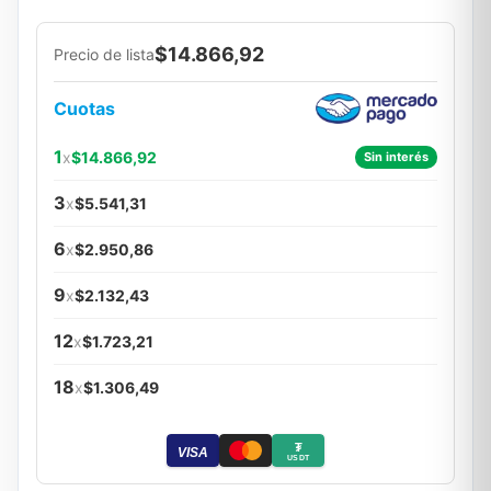
$14.866,92
Precio de lista
Cuotas
1
x
$14.866,92
Sin interés
3
x
$5.541,31
6
x
$2.950,86
9
x
$2.132,43
12
x
$1.723,21
18
x
$1.306,49
₮
VISA
USDT