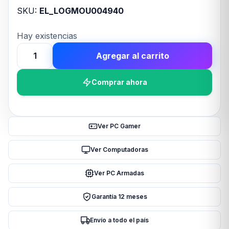
SKU:
EL_LOGMOU004940
Hay existencias
Agregar al carrito
Mouse
Inalámbrico
Comprar ahora
LOGITECH
M170
Negro
cantidad
Ver PC Gamer
Ver Computadoras
Ver PC Armadas
Garantía 12 meses
Envío a todo el país