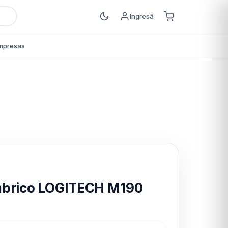
Ingresá
mpresas
s
mbrico LOGITECH M190