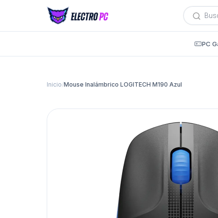
Búsqued
de
producto
PC G
Inicio
/
Mouse Inalámbrico LOGITECH M190 Azul