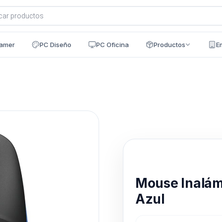
a
s
amer
PC Diseño
PC Oficina
Productos
E
Disponible en 24h
Mouse Inalá
Azul