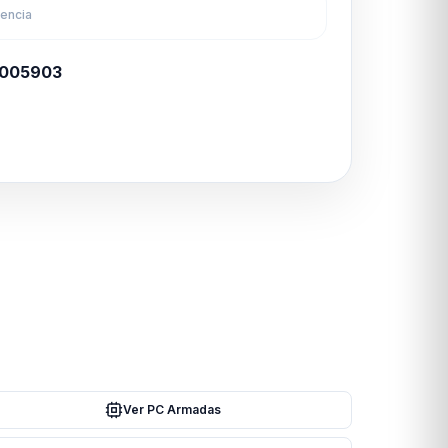
rencia
005903
Ver PC Armadas