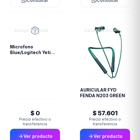
Consultar
Consultar
Entrega inmediata
Disponible en 24hs
Microfono
Blue/Logitech Yeti
Nano Vivid Blue 988-
000089
AURICULAR FYD
FENDA N203 GREEN
$ 0
$ 57.601
Precio efectivo o
Precio efectivo o
transferencia
transferencia
Ver producto
Ver producto