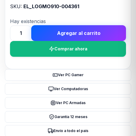
SKU:
EL_LOGMO910-004361
Hay existencias
Agregar al carrito
Mouse
Inalámbrico
Comprar ahora
LOGITECH
M280
Azul
cantidad
Ver PC Gamer
Ver Computadoras
Ver PC Armadas
Garantía 12 meses
Envío a todo el país