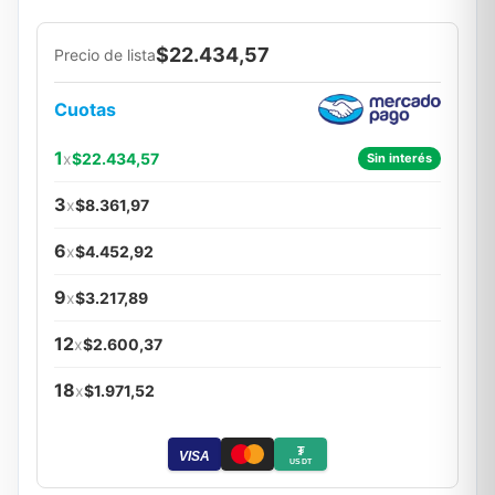
$22.434,57
Precio de lista
Cuotas
1
x
$22.434,57
Sin interés
3
x
$8.361,97
6
x
$4.452,92
9
x
$3.217,89
12
x
$2.600,37
18
x
$1.971,52
₮
VISA
USDT