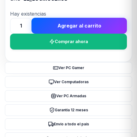
Hay existencias
Agregar al carrito
Mouse
Inalámbrico
Comprar ahora
Logitech
MX
Ergo
S
Ver PC Gamer
cantidad
Ver Computadoras
Ver PC Armadas
Garantía 12 meses
Envío a todo el país