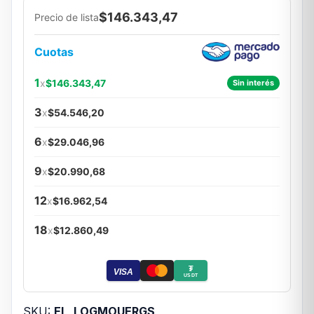
$146.343,47
Precio de lista
Cuotas
1
x
$146.343,47
Sin interés
3
x
$54.546,20
6
x
$29.046,96
9
x
$20.990,68
12
x
$16.962,54
18
x
$12.860,49
₮
VISA
USDT
SKU:
EL_LOGMOUERGS