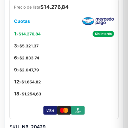
$14.276,84
Precio de lista
Cuotas
1
x
$14.276,84
Sin interés
3
x
$5.321,37
6
x
$2.833,74
9
x
$2.047,79
12
x
$1.654,82
18
x
$1.254,63
₮
VISA
USDT
SKU:
NB_20429