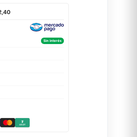
2,40
Sin interés
₮
USDT