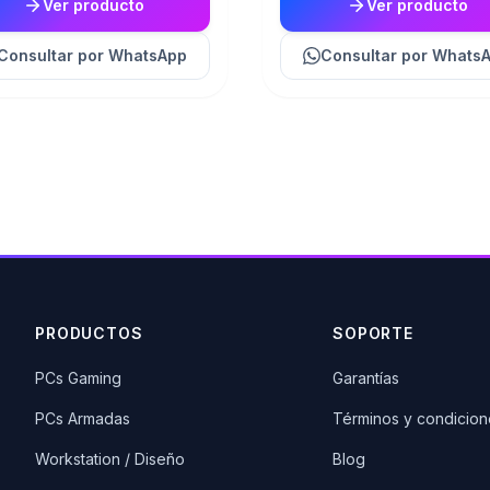
Ver producto
Ver producto
Consultar
por WhatsApp
Consultar
por Whats
PRODUCTOS
SOPORTE
PCs Gaming
Garantías
PCs Armadas
Términos y condicion
Workstation / Diseño
Blog