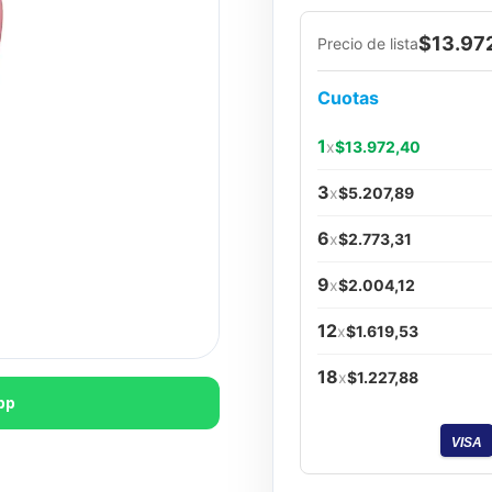
$13.97
Precio de lista
Cuotas
1
x
$13.972,40
3
x
$5.207,89
6
x
$2.773,31
9
x
$2.004,12
12
x
$1.619,53
18
x
$1.227,88
pp
VISA