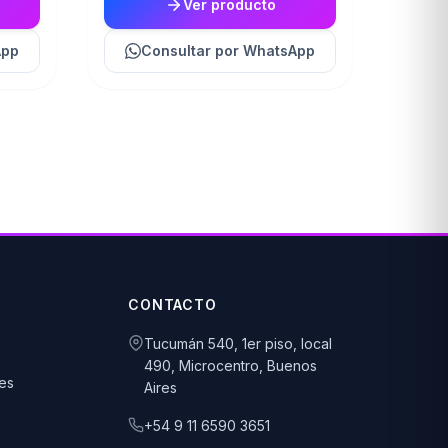
Ver producto
App
Consultar
por WhatsApp
CONTACTO
Tucumán 540, 1er piso, local
490, Microcentro, Buenos
es
Aires
+54 9 11 6590 3651