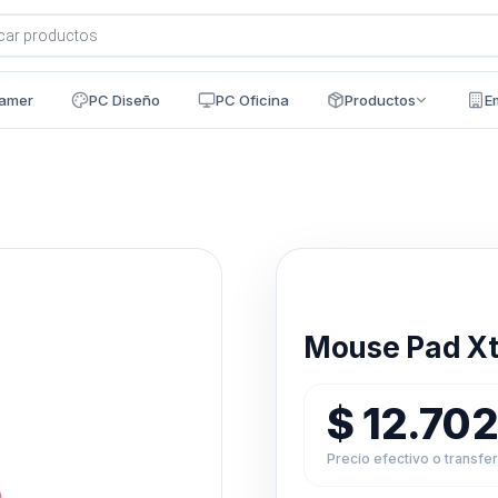
a
s
amer
PC Diseño
PC Oficina
Productos
E
Disponible en 24h
Mouse Pad Xt
$
12.70
Precio efectivo o transfe