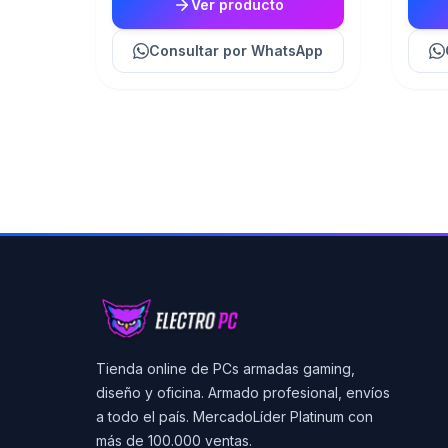
Ver producto
Consultar
por WhatsApp
Tienda online de PCs armadas gaming,
diseño y oficina. Armado profesional, envíos
a todo el país. MercadoLíder Platinum con
más de 100.000 ventas.