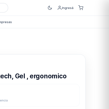
Ingresá
mpresas
s
ech, Gel , ergonomico
2
rencia