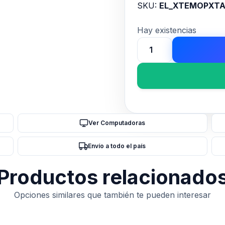
SKU:
EL_XTEMOPXTA
Hay existencias
Mouse
Pad
Xtech,
Gel
,
ergonomico
Ver Computadoras
cantidad
Envío a todo el país
Productos relacionado
Opciones similares que también te pueden interesar