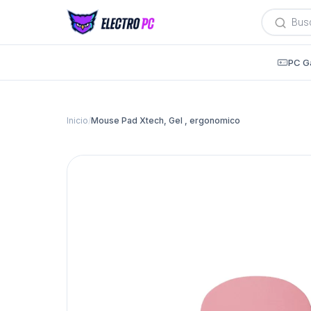
Búsqued
de
producto
PC G
Inicio
/
Mouse Pad Xtech, Gel , ergonomico