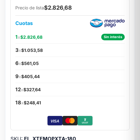
$2.826,68
Precio de lista
Cuotas
1
x
$2.826,68
Sin interés
3
x
$1.053,58
6
x
$561,05
9
x
$405,44
12
x
$327,64
18
x
$248,41
₮
VISA
USDT
SKU:
EL_XTEMOPXTA-180