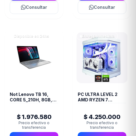
Consultar
Consultar
Disponible en 24hs
Entrega inmediata
Not Lenovo TB 16,
PC ULTRA LEVEL 2
CORE 5_210H, 8GB,
AMD RYZEN 7
512SSD, FREEDO
7800X3D RTX 3090
24GB RAM 32GB M.2
$ 1.976.580
$ 4.250.000
1TB WATERCOOLER
Precio efectivo o
Precio efectivo o
transferencia
transferencia