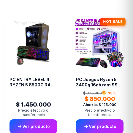
HOT SALE
Entrega inmediata
Entrega inmediata
PC ENTRY LEVEL 4
PC Juegos Ryzen 5
RYZEN 5 8500G RAM
3400g 16gb ram SSD
16GB DDR5 M.2 1TB
480gb AMD Radeon
$ 975.000
-13%
RX Vega 11
$ 850.000
$ 1.450.000
Ahorrás $ 125.000
Precio efectivo o
Precio efectivo o
transferencia
transferencia
Ver producto
Ver producto