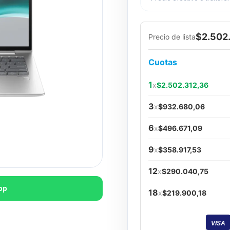
$2.502
Precio de lista
Cuotas
1
x
$2.502.312,36
3
x
$932.680,06
6
x
$496.671,09
9
x
$358.917,53
12
x
$290.040,75
pp
18
x
$219.900,18
VISA