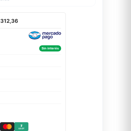
.312,36
Sin interés
₮
USDT