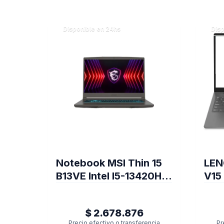
Disponible en 24hs
Disp
Notebook MSI Thin 15
LE
B13VE Intel I5-13420H
V15
15.6" 16GB DDR4 512GB
FRE
NVMe, RTX 4050 W11
$ 2.678.876
Home
Precio efectivo o transferencia
Pr