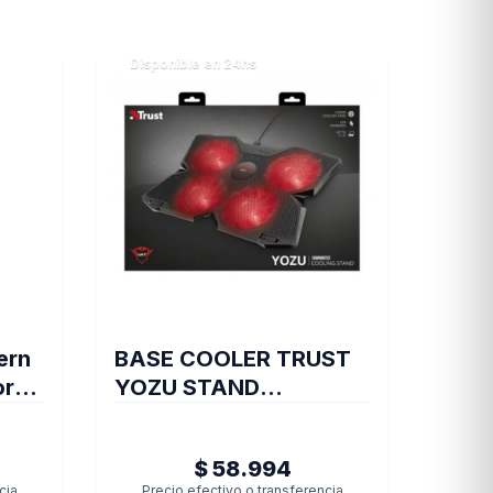
Disponible en 24hs
ern
BASE COOLER TRUST
ore
YOZU STAND
DR4
NOTEBOOK GXT278
ome
$ 58.994
cia
Precio efectivo o transferencia