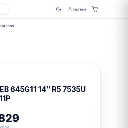
Ingresá
mpresas
s
EB 645G11 14″ R5 7535U
11P
.829
rencia