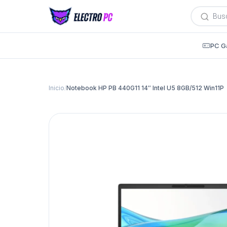
Búsqued
de
producto
PC G
Inicio
/
Notebook HP PB 440G11 14″ Intel U5 8GB/512 Win11P