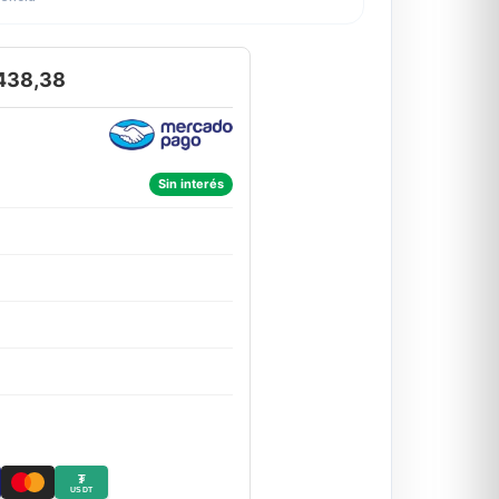
.438,38
Sin interés
₮
USDT