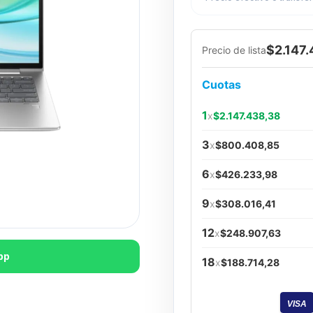
$2.147
Precio de lista
Cuotas
1
x
$2.147.438,38
3
x
$800.408,85
6
x
$426.233,98
9
x
$308.016,41
12
x
$248.907,63
pp
18
x
$188.714,28
VISA