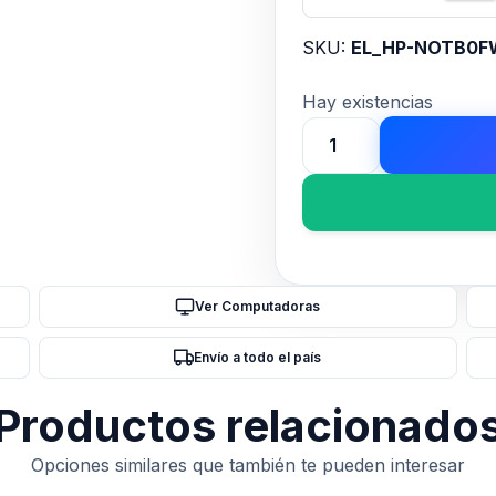
SKU:
EL_HP-NOTB0F
Hay existencias
Notebook
HP
PB
440G11
14"
Intel
Ver Computadoras
U5
8GB/512
Envío a todo el país
Win11P
cantidad
Productos relacionado
Opciones similares que también te pueden interesar