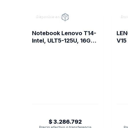
Disponible en 24hs
Entr
Notebook Lenovo T14-
LE
Intel, ULT5-125U, 16GB,
V15
512 SSD, W1
FRE
$ 3.286.792
Precio efectivo o transferencia
Pr