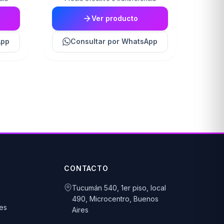
Ver producto
App
Consultar
por WhatsApp
CONTACTO
Tucumán 540, 1er piso, local
490, Microcentro, Buenos
es
Aires