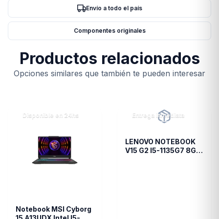
Envío a todo el país
Componentes originales
Productos relacionados
Opciones similares que también te pueden interesar
Disponible en 24hs
Entrega inmediata
LENOVO NOTEBOOK
V15 G2 I5-1135G7 8GB
256GB+1TB HDD 15.6
FHD MX350 2GB TEC
SPA FREEDOS
Notebook MSI Cyborg
15 A13UDX Intel I5-