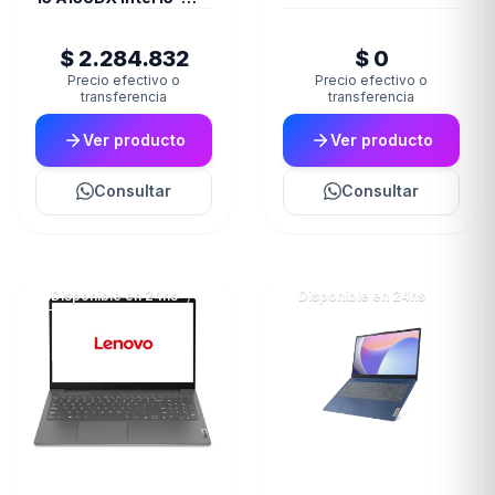
13420H 15.6" 16GB
DDR5 512GB NVMe
$ 2.284.832
$ 0
RTX 3050 W11 Home
Precio efectivo o
Precio efectivo o
transferencia
transferencia
Ver producto
Ver producto
Consultar
Consultar
Disponible en 24hs
Disponible en 24hs