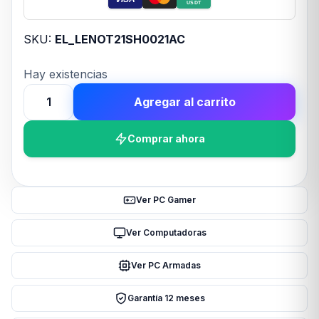
USDT
SKU:
EL_LENOT21SH0021AC
Hay existencias
Agregar al carrito
Notebook
LENOVO
Comprar ahora
TB
16
INTEL
G8
Ver PC Gamer
I7
16G
Ver Computadoras
512G
Ver PC Armadas
FREEDOS
cantidad
Garantía 12 meses