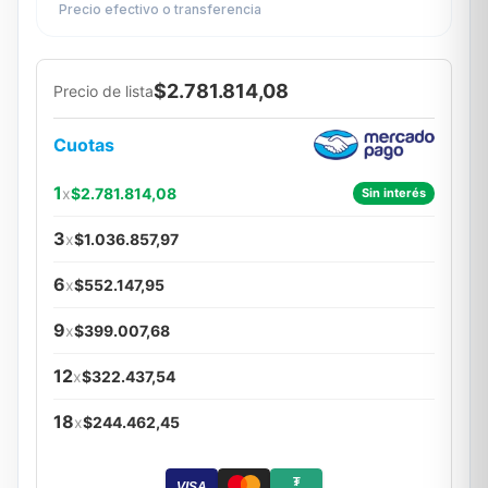
Precio efectivo o transferencia
$2.781.814,08
Precio de lista
Cuotas
1
x
$2.781.814,08
Sin interés
3
x
$1.036.857,97
6
x
$552.147,95
9
x
$399.007,68
12
x
$322.437,54
18
x
$244.462,45
₮
VISA