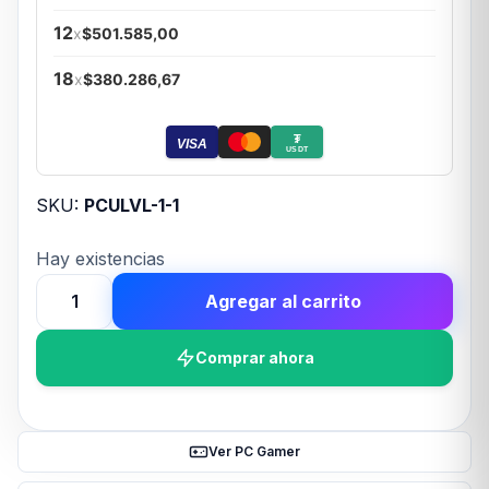
12
x
$501.585,00
18
x
$380.286,67
₮
VISA
USDT
SKU:
PCULVL-1-1
Hay existencias
Agregar al carrito
PC
ULTRA
Comprar ahora
LEVEL
2
AMD
RYZEN
Ver PC Gamer
7