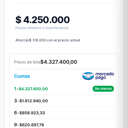
$
4.250.000
Precio efectivo o transferencia
Ahorrás
$
316.000
con el precio actual
$4.327.400,00
Precio de lista
Cuotas
1
x
$4.327.400,00
Sin interés
3
x
$1.612.940,00
6
x
$858.923,33
9
x
$620.697,78