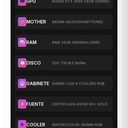
GPU
NVIDIA RTX 3090 24GB GDDR6x
MOTHER
B650M ASUS/GIGABYTE/MSI
RAM
RAM 32GB 4800MHz DDR5
DISCO
SSD 1TB M.2 NVMe
GABINETE
GAMER CON 4 COOLERS RGB
FUENTE
CERTIFICADA 850W 80+ GOLD
❄
COOLER
WATERCOOLER 360MM RGB