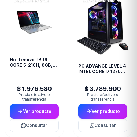
Disponible en 24hs
Entrega inmediata
Not Lenovo TB 16,
CORE 5_210H, 8GB,
PC ADVANCE LEVEL 4
512SSD, FREEDO
INTEL CORE I7 12700F
RTX 3070TI RAM
32GB 1TB M.2 80+
$ 1.976.580
$ 3.789.900
Precio efectivo o
Precio efectivo o
transferencia
transferencia
Ver producto
Ver producto
Consultar
Consultar