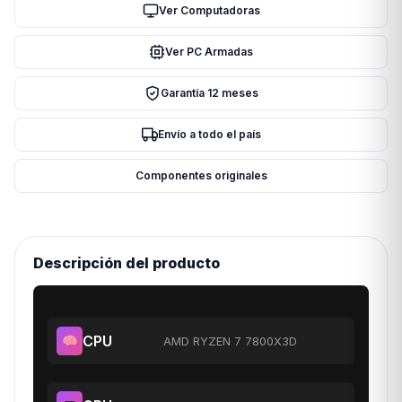
7800X3D
Ver Computadoras
RTX
Ver PC Armadas
3090
24GB
Garantía 12 meses
RAM
32GB
Envío a todo el país
M.2
1TB
Componentes originales
WATERCOOLER
cantidad
Descripción del producto
CPU
AMD RYZEN 7 7800X3D