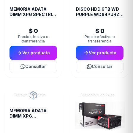
MEMORIA ADATA
DISCO HDD 6TB WD
DIMM XPG SPECTRIX
PURPLE WD64PURZ
8GB 18I DDR4 3600
VIDEOVIGILANCIA
ST60
$ 0
$ 0
Precio efectivo o
Precio efectivo o
transferencia
transferencia
Ver producto
Ver producto
Consultar
Consultar
Entrega inmediata
Disponible en 24hs
MEMORIA ADATA
DIMM XPG
TRAYWHITESPECTRIX
8GB 16A DDR4 3200
D35G