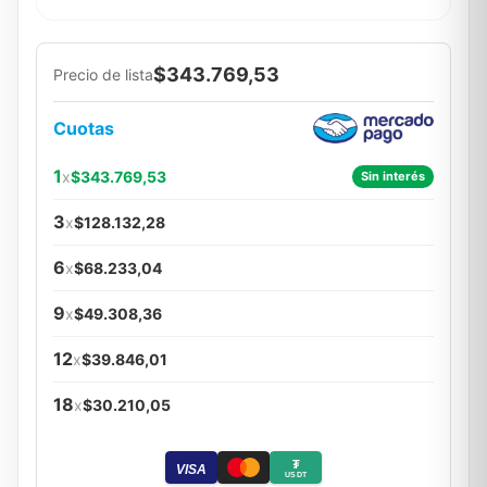
$343.769,53
Precio de lista
Cuotas
1
x
$343.769,53
Sin interés
3
x
$128.132,28
6
x
$68.233,04
9
x
$49.308,36
12
x
$39.846,01
18
x
$30.210,05
₮
VISA
USDT