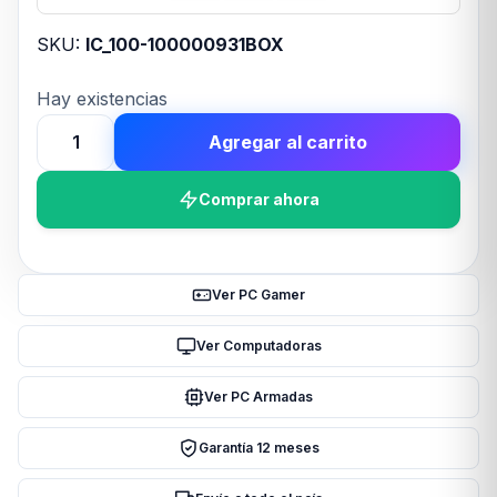
SKU:
IC_100-100000931BOX
Hay existencias
Agregar al carrito
Proces.
AMD
Comprar ahora
Ryzen
5
8500G
AM5
Ver PC Gamer
CON
VIDEO
Ver Computadoras
CON
Ver PC Armadas
COOLER
(6439)
Garantía 12 meses
cantidad