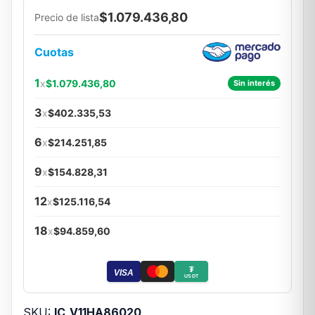
$1.079.436,80
Precio de lista
Cuotas
1
x
$1.079.436,80
Sin interés
3
x
$402.335,53
6
x
$214.251,85
9
x
$154.828,31
12
x
$125.116,54
18
x
$94.859,60
₮
VISA
USDT
SKU:
IC_V11HA86020