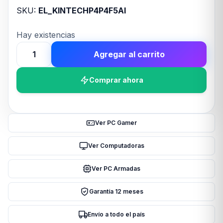
SKU:
EL_KINTECHP4P4F5AI
Hay existencias
Agregar al carrito
Teclado
c/Cable
Comprar ahora
HYPERX
Alloy
Core
RGB
Ver PC Gamer
LA
Negro
Ver Computadoras
cantidad
Ver PC Armadas
Garantía 12 meses
Envío a todo el país