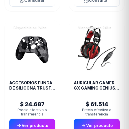
Consultar
Consultar
Disponible en 24hs
Disponible en 24hs
ACCESORIOS FUNDA
AURICULAR GAMER
DE SILICONA TRUST
GX GAMING GENIUS
JOYSTICK XBOX
HS G710V BLACK
CAMO GXT749K
$ 24.687
$ 61.514
Precio efectivo o
Precio efectivo o
transferencia
transferencia
Ver producto
Ver producto