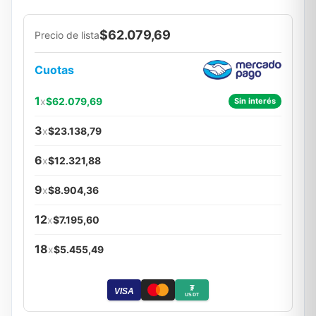
$62.079,69
Precio de lista
Cuotas
1
x
$62.079,69
Sin interés
3
x
$23.138,79
6
x
$12.321,88
9
x
$8.904,36
12
x
$7.195,60
18
x
$5.455,49
₮
VISA
USDT