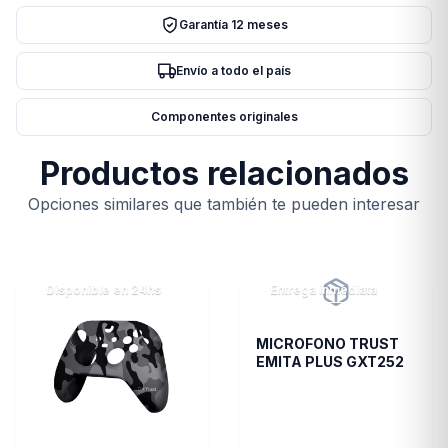
BOX
Garantía 12 meses
SILENT
RED
Envío a todo el país
SWICHT
DOUBLE-
Componentes originales
SHOT
PBT
Productos relacionados
MECANICO
Opciones similares que también te pueden interesar
cantidad
Disponible en 24hs
Entrega inmediata
MICROFONO TRUST
EMITA PLUS GXT252