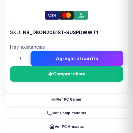
₮
VISA
USDT
SKU:
NB_DKON2061ST-SUSPDWWT1
Hay existencias
Agregar al carrito
TECLADO
GAMER
Comprar ahora
DUCKY
ONE
2
MINI
Ver PC Gamer
RGB
WHITE
Ver Computadoras
RGB
Ver PC Armadas
KAILH