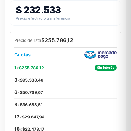
$
232.533
Precio efectivo o transferencia
$255.786,12
Precio de lista
Cuotas
1
x
$255.786,12
Sin interés
3
x
$95.338,46
6
x
$50.769,67
9
x
$36.688,51
12
x
$29.647,94
18
x
$22.478,17