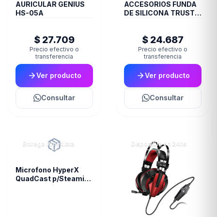
AURICULAR GENIUS
ACCESORIOS FUNDA
HS-05A
DE SILICONA TRUST
JOYSTICK XBOX
TRANS GXT749
$ 27.709
$ 24.687
Precio efectivo o
Precio efectivo o
transferencia
transferencia
Ver producto
Ver producto
Consultar
Consultar
Entrega inmediata
Disponible en 24hs
Microfono HyperX
QuadCast p/Steaming
Condensador PC PS4
(4300)