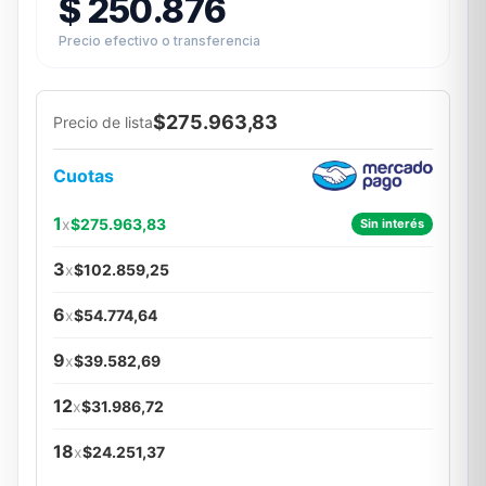
$
250.876
Precio efectivo o transferencia
$275.963,83
Precio de lista
Cuotas
1
x
$275.963,83
Sin interés
3
x
$102.859,25
6
x
$54.774,64
9
x
$39.582,69
12
x
$31.986,72
18
x
$24.251,37