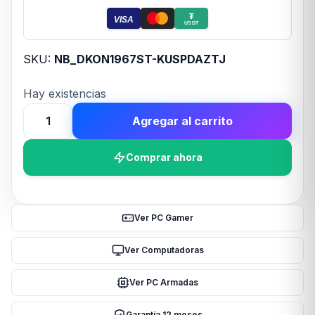
₮
VISA
USDT
SKU:
NB_DKON1967ST-KUSPDAZTJ
Hay existencias
Agregar al carrito
TECLADO
GAMER
Comprar ahora
DUCKY
ONE
2
SF
Ver PC Gamer
RGB
KAILH
Ver Computadoras
JADE
Ver PC Armadas
SWITCH
DOUBLE
Garantía 12 meses