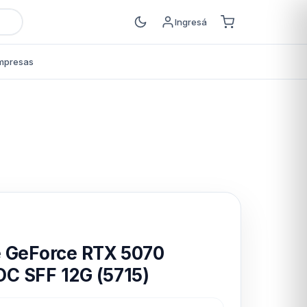
Ingresá
mpresas
s
 GeForce RTX 5070
 SFF 12G (5715)