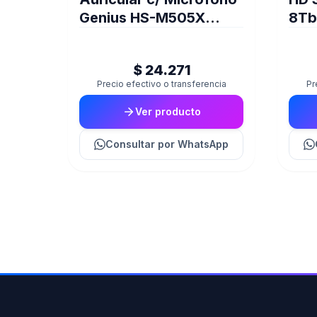
Genius HS-M505X
8Tb
(SINGLE JACK) (5674)
Sur
720
$ 24.271
Precio efectivo o transferencia
Pr
Ver producto
Consultar
por WhatsApp