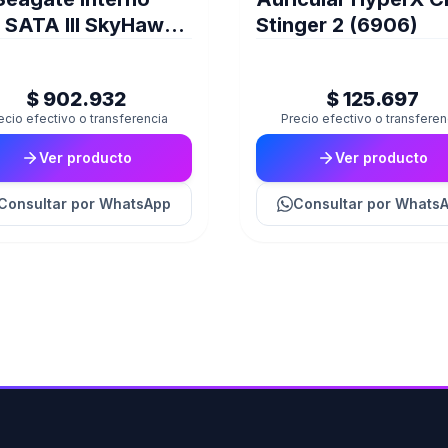
 SATA III SkyHawk
Stinger 2 (6906)
veillance 256Mb
0 RPM
$ 902.932
$ 125.697
ecio efectivo o transferencia
Precio efectivo o transferen
Ver producto
Ver producto
Consultar
por WhatsApp
Consultar
por Whats