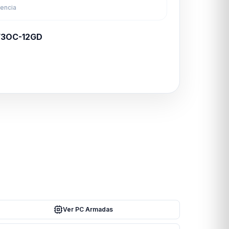
rencia
F3OC-12GD
Ver PC Armadas