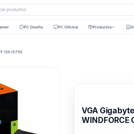
a
s
amer
PC Diseño
PC Oficina
Productos
E
 12G (5715)
Disponible en 24h
VGA Gigabyte
WINDFORCE OC