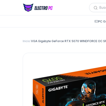
Búsqued
de
producto
PC G
Inicio
/
VGA Gigabyte GeForce RTX 5070 WINDFORCE OC SFF