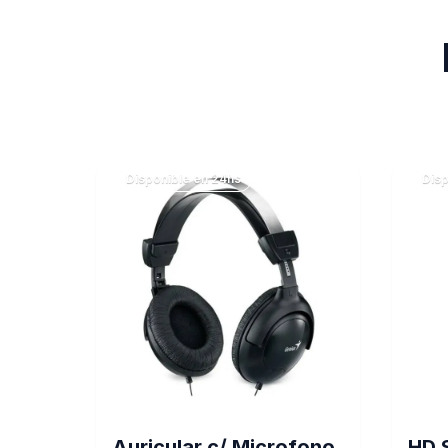
Disponible en 24hs
Disp
Auricular c/ Microfono
HD 