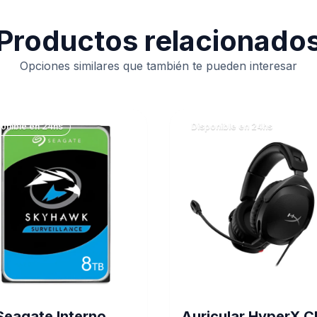
Productos relacionado
Opciones similares que también te pueden interesar
onible en 24hs
Disponible en 24hs
Seagate Interno
Auricular HyperX C