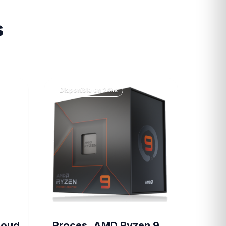
s
Disponible en 24hs
loud
Proces. AMD Ryzen 9