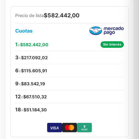
$582.442,00
Precio de lista
Cuotas
1
x
$582.442,00
Sin interés
3
x
$217.092,02
6
x
$115.605,91
9
x
$83.542,19
12
x
$67.510,32
18
x
$51.184,30
₮
VISA
USDT