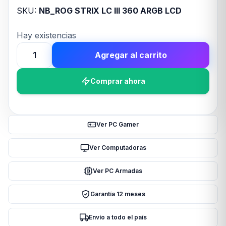
SKU:
NB_ROG STRIX LC III 360 ARGB LCD
Hay existencias
Agregar al carrito
WATER
COOLER
Comprar ahora
ASUS
ROG
STRIX
LC
Ver PC Gamer
III
360
Ver Computadoras
ARGB
Ver PC Armadas
LCD
cantidad
Garantía 12 meses
Envío a todo el país