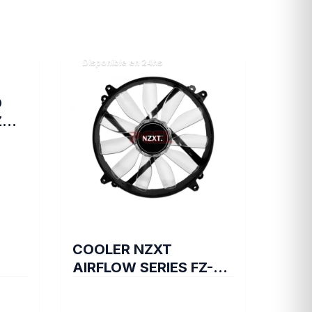
Disponible en 24hs
D
Z
COOLER NZXT
AIRFLOW SERIES FZ-
200 BLUE