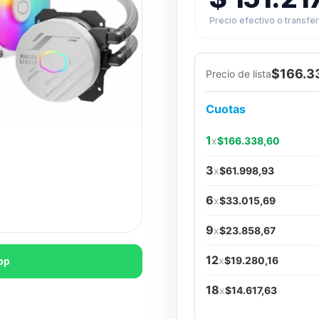
Precio efectivo o transfe
$166.3
Precio de lista
Cuotas
1
x
$166.338,60
3
x
$61.998,93
6
x
$33.015,69
9
x
$23.858,67
12
x
$19.280,16
pp
18
x
$14.617,63