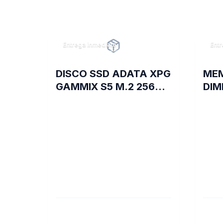
Entrega inmediata
Entr
DISCO SSD ADATA XPG
ME
GAMMIX S5 M.2 256GB
DIM
BOX
TRA
8GB
D35