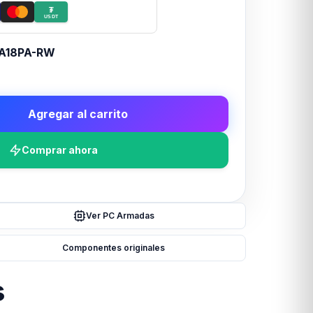
₮
USDT
A18PA-RW
Agregar al carrito
Comprar ahora
Ver PC Armadas
Componentes originales
s