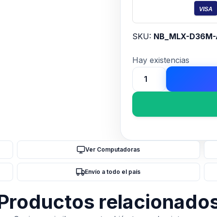
VISA
SKU:
NB_MLX-D36M-
Hay existencias
WATER
COOLER
MASTER
MASTERLIQUID
360L
CORE
Ver Computadoras
ARGB
BLANCO
Envío a todo el país
cantidad
Productos relacionado