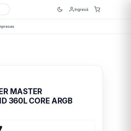
Ingresá
mpresas
s
ER MASTER
D 360L CORE ARGB
7