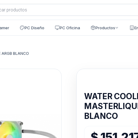
a
s
amer
PC Diseño
PC Oficina
Productos
E
E ARGB BLANCO
Disponible en 24h
WATER COOL
MASTERLIQUI
BLANCO
$
151.21