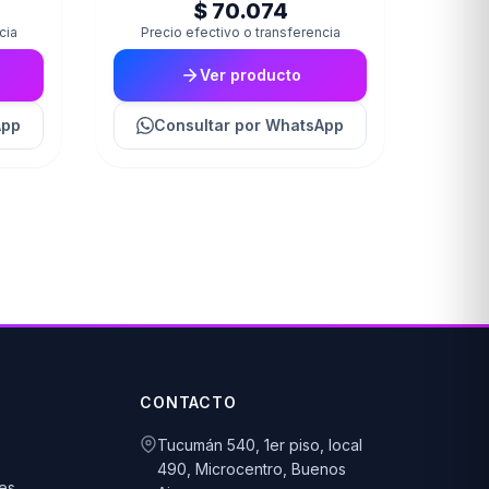
$ 70.074
cia
Precio efectivo o transferencia
Ver producto
App
Consultar
por WhatsApp
CONTACTO
Tucumán 540, 1er piso, local
490, Microcentro, Buenos
es