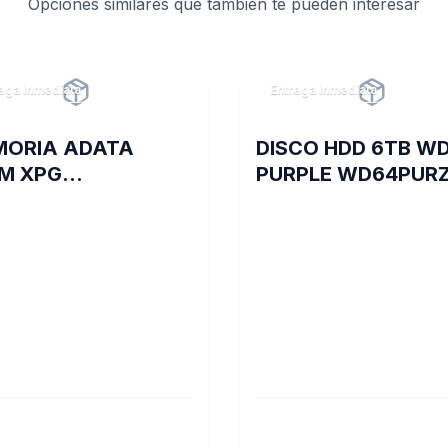
Opciones similares que también te pueden interesar
ega inmediata
Entrega inmediata
MORIA ADATA
DISCO HDD 6TB W
M XPG
PURPLE WD64PUR
YWHITESPECTRIX
VIDEOVIGILANCIA
 16A DDR4 3200
G