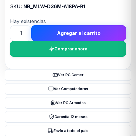
SKU:
NB_MLW-D36M-A18PA-R1
Hay existencias
Agregar al carrito
WATER
COOLER
Comprar ahora
MASTER
MASTERLIQUID
360L
CORE
Ver PC Gamer
II
ARGB
Ver Computadoras
cantidad
Ver PC Armadas
Garantía 12 meses
Envío a todo el país