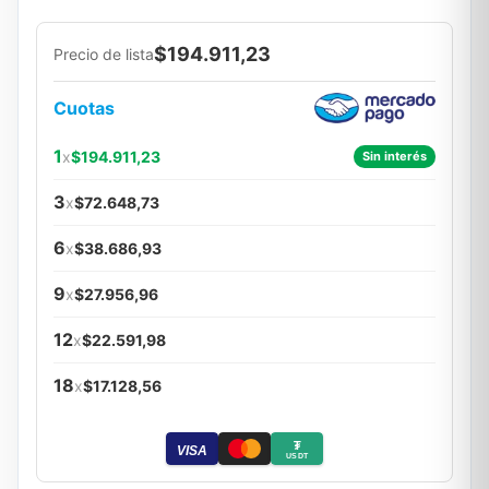
$194.911,23
Precio de lista
Cuotas
1
x
$194.911,23
Sin interés
3
x
$72.648,73
6
x
$38.686,93
9
x
$27.956,96
12
x
$22.591,98
18
x
$17.128,56
₮
VISA
USDT