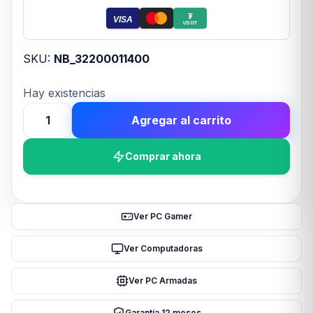
₮
VISA
USDT
SKU:
NB_32200011400
Hay existencias
Agregar al carrito
WEBCAM
GENIUS
Comprar ahora
FACECAM
OPEN
BLACK
FHD
Ver PC Gamer
-
CON
Ver Computadoras
TAPA
Ver PC Armadas
-
WINDOWS
Garantía 12 meses