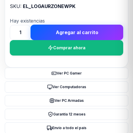
SKU:
EL_LOGAURZONEWPK
Hay existencias
Agregar al carrito
Auricular
Inalámbrico
Comprar ahora
Logitech
Zone
2
Rosa
Ver PC Gamer
cantidad
Ver Computadoras
Ver PC Armadas
Garantía 12 meses
Envío a todo el país