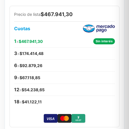
$467.941,30
Precio de lista
Cuotas
1
x
$467.941,30
Sin interés
3
x
$174.414,48
6
x
$92.879,26
9
x
$67.118,85
12
x
$54.238,65
18
x
$41.122,11
₮
VISA
USDT