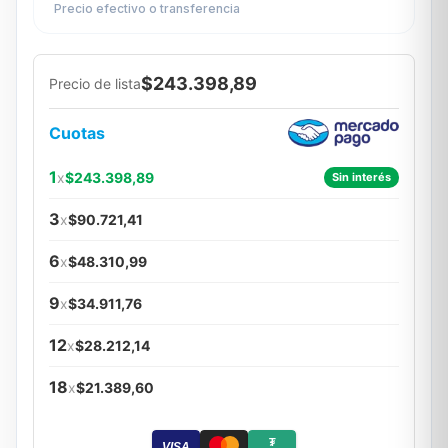
Precio efectivo o transferencia
$243.398,89
Precio de lista
Cuotas
1
x
$243.398,89
Sin interés
3
x
$90.721,41
6
x
$48.310,99
9
x
$34.911,76
12
x
$28.212,14
18
x
$21.389,60
₮
VISA