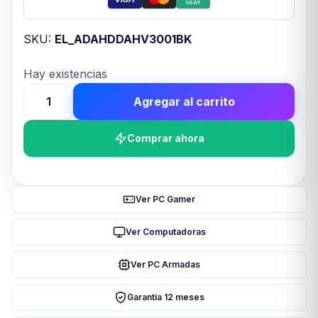
USDT
SKU:
EL_ADAHDDAHV3001BK
Hay existencias
Agregar al carrito
Disco
Externo
Comprar ahora
HDD
ADATA
AHV300
1TB
Ver PC Gamer
Black
USB
Ver Computadoras
3.2
Ver PC Armadas
cantidad
Garantía 12 meses