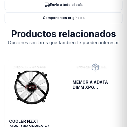
Envío a todo el país
Componentes originales
Productos relacionados
Opciones similares que también te pueden interesar
Disponible en 24hs
Entrega inmediata
MEMORIA ADATA
DIMM XPG
TRAYBLACKGAMMIX
16GB 16A DDR4 3200
D35
COOLER NZXT
AIRFLOW SERIES FZ-