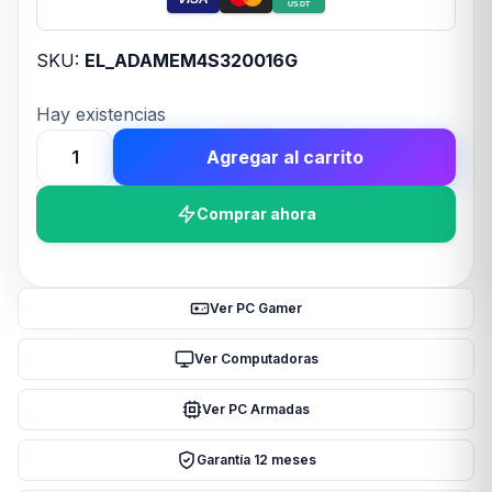
USDT
SKU:
EL_ADAMEM4S320016G
Hay existencias
Agregar al carrito
Memoria
Ram
Comprar ahora
SODIMM
ADATA
16GB
DDR4
Ver PC Gamer
3200MHz
CL22
Ver Computadoras
1
Ver PC Armadas
cantidad
Garantía 12 meses