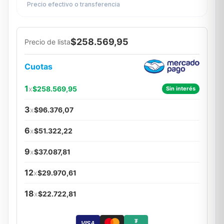
Precio efectivo o transferencia
$258.569,95
Precio de lista
Cuotas
1
x
$258.569,95
Sin interés
3
x
$96.376,07
6
x
$51.322,22
9
x
$37.087,81
12
x
$29.970,61
18
x
$22.722,81
₮
VISA