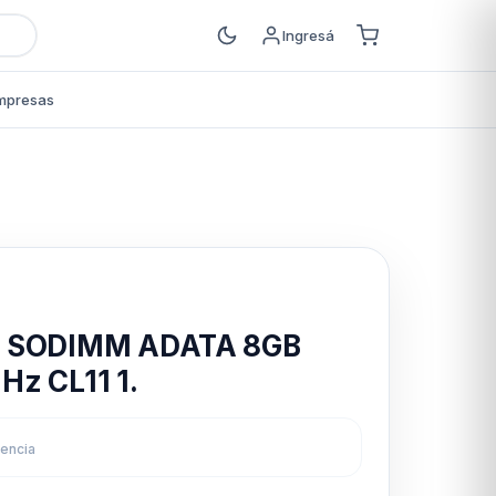
Ingresá
mpresas
s
m SODIMM ADATA 8GB
z CL11 1.
rencia