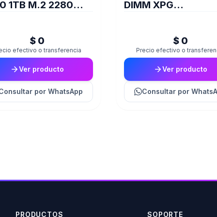
0 1TB M.2 2280
DIMM XPG
E GEN3 X4
TRAYWHITESPECT
8GB 16A DDR4 320
$ 0
$ 0
D35G
ecio efectivo o transferencia
Precio efectivo o transferen
Ver producto
Ver producto
Consultar
por WhatsApp
Consultar
por Whats
PRODUCTOS
SOPORTE