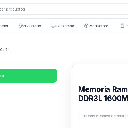
a
s
amer
PC Diseño
PC Oficina
Productos
E
L11 1.
pp
Disponible en 24h
Memoria Ra
DDR3L 1600MH
Precio efectivo o transfe