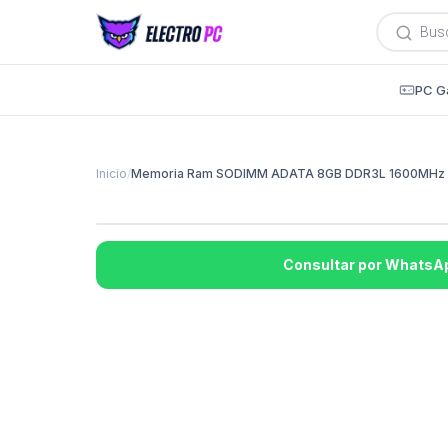
Búsqued
de
producto
PC G
Inicio
/
Memoria Ram SODIMM ADATA 8GB DDR3L 1600MHz C
Consultar por WhatsA